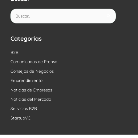
B
u
s
c
Categorías
a
B2B
r
Comunicados de Prensa
p
o
Consejos de Negocios
r
Emprendimiento
:
Noticias de Empresas
Noticias del Mercado
Servicios B2B
StartupVC