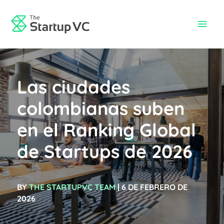
Ir
al
Men
contenido
princ
Las ciudades
colombianas suben
en el Ranking Global
de Startups de 2026
BY
THE STARTUPVC TEAM
| 6 DE FEBRERO DE
2026