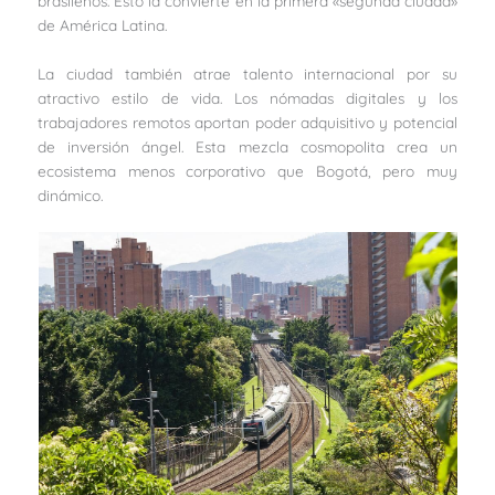
brasileños. Esto la convierte en la primera «segunda ciudad»
de América Latina.
La ciudad también atrae talento internacional por su
atractivo estilo de vida. Los nómadas digitales y los
trabajadores remotos aportan poder adquisitivo y potencial
de inversión ángel. Esta mezcla cosmopolita crea un
ecosistema menos corporativo que Bogotá, pero muy
dinámico.