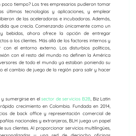
an poco tiempo? Los tres empresarios pudieron tomar
as últimas tecnologías y aplicaciones, y emplear
ibieron de las aceleradoras e incubadoras. Además,
medida que crecía. Comenzando únicamente como un
 y bebidas, ahora ofrece la opción de entregar
os a los clientes. Más allá de los factores internos y
 con el entorno externo. Los disturbios políticos,
exión con el resto del mundo no definen la América
inversores de todo el mundo ya estaban poniendo su
 el cambio de juego de la región para salir y hacer
a y sumergirse en el
sector de servicios B2B
, Biz Latin
rápido crecimiento en Colombia. Fundada en 2014,
cios de back office y representación comercial de
añías nacionales y extranjeras, BLH juega un papel
e sus clientes. Al proporcionar servicios multilingües,
 personalizadas y una red de dieciocho oficinas