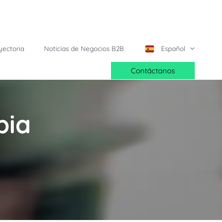
yectoria
Noticias de Negocios B2B
Español
Contáctanos
bia