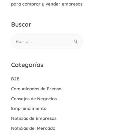
para comprar y vender empresas
Buscar
B
u
s
Categorías
c
a
B2B
r
Comunicados de Prensa
p
Consejos de Negocios
o
r
Emprendimiento
:
Noticias de Empresas
Noticias del Mercado